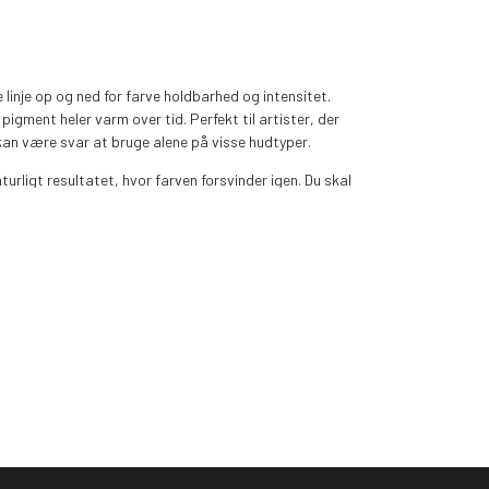
linje op og ned for farve holdbarhed og intensitet.
gment heler varm over tid. Perfekt til artister, der
 kan være svar at bruge alene på visse hudtyper.
turligt resultatet, hvor farven forsvinder igen. Du skal
 over tid. Den kan med fordel blandes med hele vores
nder sig til normale hudtyper og til de der der ikke
 ønsker farven fader transparat og fader hurtigt
hudtyper.