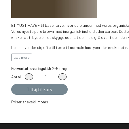
ET MUST HAVE - til base farve, hvor du blander med vores organiske 
Vores nyeste pure brown med inorganisk indhold uden carbon. Dette pi
ønsker at tilbyde en let skygge uden at den hele grå over tiden. Den
Den henvender sig ofte til tørre til normale hudtyper der ønsker et na
ikke forblænde dig af farven, da den ser koldere ud end den vil hele
Læs mere
organiske linje. Den går godt med chokolade og dark brown. Den henve
ønsker et kraftige Ombre brows eller Nano hairstroke look, men som
Forventet leveringstid:
2-5 dage
væk.
Antal
Must have med Dark brown til Ombre Brows på sensitive og fedtet 
Tilføj til kurv
Priser er ekskl. moms