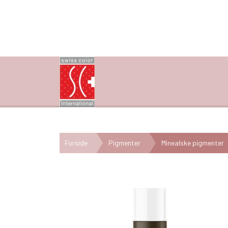
Forside
Pigmenter
Minealske pigmenter