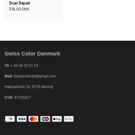
Scar Repair
316,00 DKK
Swiss Color Danmark
Tlf
: + 45 60 52 51 53
Mail:
Swisscolordk@gmail.com
Højmarksvej 56, 8723 løsning
CVR
: 37335657