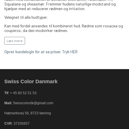
Squalane og sheasmør. Fremmer hudens naturlige modstand og
hjælper med at reducerer rødmen og irritation.
Velegnet til alle hudtyper.
Kan med fordel anvendes til kombineret hud. Rødme som rosacea og
couperos, da den modvirker rødmen.
Vigtige ingredienser:
Læs mere
Defensil Plus, en kombination af plante ekstrakter for, at forbygge
Opret kundelogin for at se priser. Tryk HER
rødmen. Neutraz en TM for at styrke og regenerer.
Squalane , for at bringe følsom hud i balance + UVA/UVB filtre, for at
beskyttemod fotoældring af huden.
Swiss Color Danmark
Tlf
: + 45 60 52 51 53
Mail:
Swisscolordk@gmail.com
Højmarksvej 56, 8723 løsning
CVR
: 37335657