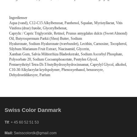
Ingredienser
Aqua (vand), C12-C15 Alkylbenzoat, Panthenol, Squalan, Myristyllactat, Vitis
Vinifera (drue) frøolie, Glycerylbehenat,
Caprylic / Capric Triglyceride, Retinol, Prunus amygdalus dulcis (Sweet Almond)
Oil, Butyrospermum Parkii (Shea) Butter, Sodium
Hyaluronate, Sodium Hyaluronate (tværbundet), Lecithin, Carnosine, Tocopherol,
Silybum Marianum Fruit Extract, Niacinamid, Glycerin,
Xanthan Gum, Salvia Miltiorrhiza Bladeekstrakt, Sodium Ascorbyl Phosphate,
Polysorbate 20, Sodium Cocoamphoacetate, Pentylen Glycol,
Pentaerythrityl Tetra-Di-T-butylhydroxyhydrocinnamat, Caprylyl Glycol, alkohol,
C10-30 Alkylacrylat krydspolymer, Phenoxyethanol, benzoesyre,
Dehydroeddikesyre, Parfum
Swiss Color Danmark
Tlf
: + 45 60 52 51 53
Mail:
Swisscolordk@gmail.com