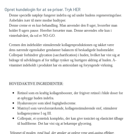
Opret kundelogin for at se priser. Tryk HER
Denne specielle natpleje fungerer indefra og ud under hudens regenereringsfase.
Anbefales især til mere modne hudtyper.
Denne creme er en kur-behandling. Man anvender den 8 uger, hvorefter man
holder 8 ugers pause. Herefter forsætter man. Denne anvendes ofte kun i
vinterhalvåret, da sol er NO-GO.
Cremen den indeholder stimulerende kollagenproduktionen og takket være
dens nærende egenskaber gendanner balancen til beskadigede hudområder.
Collrepair forhindrer glycation (saccharification) i huden, hvilket har vist sig at
bidrage til udviklingen af for tidlige rynker og hurtigere aldring af huden. A-
vitaminet indeholdt i produktet har en antioxidant og foryngende virkning.
HOVEDAKTIVE INGREDIENTER:
Retinol som en kraftig kollagenbooster, der frigiver retinol i blide doser for
at opbygge huden indefra.
Hyaluronsyre som ideel fugtighedscreme.
Matrixyl som vævsforstærkende, kollagenstimulerende stof, stimulerer
kollagensyntese I og III.
Collrepair, et syntetisk kompleks, der kan give tonicitet og elasticitet tilbage
til hudfibrene. Det har vist sig at bekæmpe glycering.
Velegnet til moden, tynd hud, der ønsker at opleve rene anti-aging effekter.