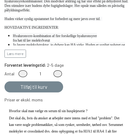
hyaluronsyrekombinaioner. Den modviker ældring og har stor effekt på dehydreret hud.
Den stimulere især hudens dybe fugtighedslagre. Her opnår man således en påviselig
påfyldningseffekt.
Huden virker synlig opstammet for forbedret og mere jævn over tid.
HOVEDAKTIVE INGREDIENTER:
Hyaluronsyre-kombination af fire forskellige hyaluronsyrer

fra høj til lav molekylvægt
Jo lavere molekylstruktur, jo dybere kan HA virke. Huden er synligt polstret og
strammes varigt
Læs mere
Forventet leveringstid:
2-5 dage
Velegnet til alle hudtyper, der ønsker at bringe fugt og polstring til huden.
Antal
Ingredienser
Aqua(Vand), natriumhyaluronat, hydrolyseret hyaluronsyre, biosaccharidgummi-1,
Tilføj til kurv
Phenoxyethanol, benzoesyre, dehydroeddikesyre
Priser er ekskl. moms
Hvorfor skal man vælge en serum til sin husplejeserie ?
Det skal du, hvis du ønsker at arbejder mere intens med et hud "problem". Det
kan være nogle problematikker, så som rynker, urenheder, tørhed osv. Serummet
molekyler er crosslinked dvs. dens opbygning er fra HJA1 til HA4. I alt fire