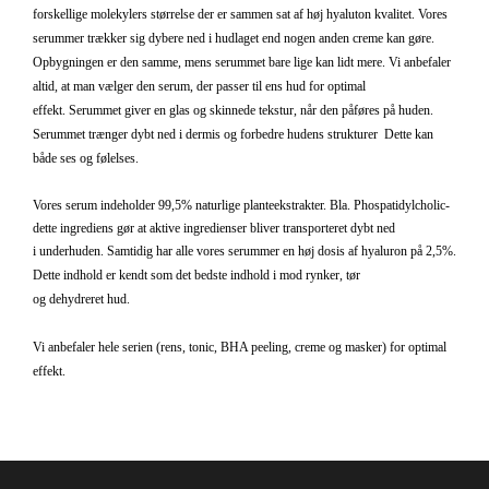
forskellige molekylers størrelse der er sammen sat af høj hyaluton kvalitet. Vores
serummer trækker sig dybere ned i hudlaget end nogen anden creme kan gøre.
Opbygningen er den samme, mens serummet bare lige kan lidt mere. Vi anbefaler
altid, at man vælger den serum, der passer til ens hud for optimal
effekt.
Serummet giver en glas og skinnede tekstur, når den påføres på huden.
Serummet trænger dybt ned i dermis og forbedre hudens
strukturer
Dette kan
både ses og følelses.
Vores serum indeholder 99,5% naturlige planteekstrakter. Bla. Phospatidylcholic-
dette ingrediens gør at aktive ingredienser bliver transporteret dybt ned
i
underhuden. Samtidig har alle vores serummer en høj dosis af hyaluron på 2,5%.
Dette indhold er kendt som det bedste indhold i mod rynker, tør
og dehydreret hud.
Vi anbefaler hele serien (rens, tonic, BHA peeling, creme og masker) for optimal
effekt.