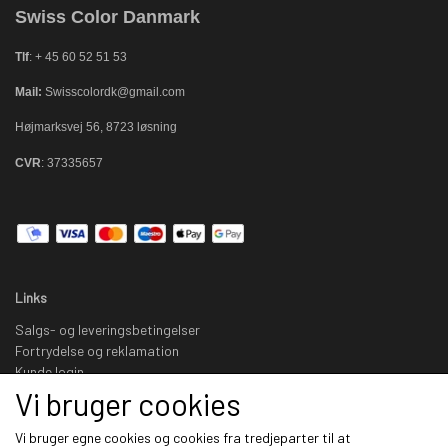
Swiss Color Danmark
Tlf
: + 45 60 52 51 53
Mail:
Swisscolordk@gmail.com
Højmarksvej 56, 8723 løsning
CVR
: 37335657
Links
Salgs- og leveringsbetingelser
Fortrydelse og reklamation
Kunde login
Om os
Vi bruger cookies
Kontakt
Nyhedsbrev
Vi bruger egne cookies og cookies fra tredjeparter til at