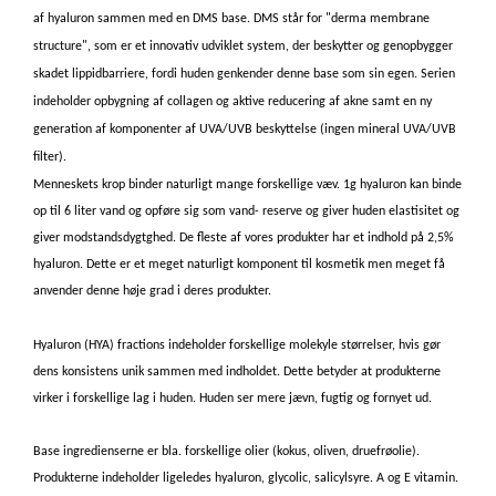
af hyaluron sammen med en DMS base. DMS står for "derma membrane
structure", som er et innovativ udviklet system, der beskytter og geno
pbygger
skadet lippidbarriere, fordi huden genkender denne base som
sin egen. Serien
indeholder opbygning af collagen og aktive reducering af akne samt en ny
generation af komponenter af UVA/UVB beskyttelse (ingen mineral UVA/UVB
filter).
Menneskets krop binder naturligt mange forskellige væv. 1g hyaluron kan binde
op til 6 liter vand og opføre sig som vand- reserve og giver huden elastisitet og
giver modstandsdygtghed. De fleste af vores produkter har et indhold på 2,5%
hyaluron. Dette er et meget naturligt komponent til kosmetik men meget få
anvender denne høje grad i deres produkter.
Hyaluron (HYA) fractions indeholder forskellige molekyle størrelser, hvis gør
dens konsistens unik sammen med indholdet. Dette betyder at produkterne
virker i forskellige lag i huden. Huden ser mere jævn, fugtig og fornyet ud.
Base ingredienserne er bla. forskellige olier (kokus, oliven, druefrøolie).
Produkterne indeholder ligeledes hyaluron, glycolic, salicylsyre.
A og E vitamin.