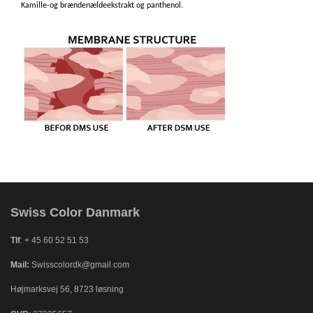
Kamille-
og brændenældeekstrakt og panthenol.
Swiss Color Danmark
Tlf
: + 45 60 52 51 53
Mail:
Swisscolordk@gmail.com
Højmarksvej 56, 8723 løsning