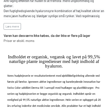
Anti-aging effekten får huden til at fremstå mere ungdommelig og
glatter.
Den fugtighedsgivende hyaluronsyre-kombination af høj kvalitet sikrer en
mere jævn hudfarve og blødgør synlige små rynker. Ved regelmæssig
brug virker huden mere genoprettet, hydreret og fyldig.
Læs mere
Denne Pakke Indeholder:
Varen kan desværre ikke købes, da der ikke er flere på lager
1x Gentle Cream Cleanser 30ml
Priser er ekskl. moms
1
x Active Skin Tonic 30ml
1x Pure Hyaluronic Essence 7ml
Indholdet er organisk, vegansk og lavet på 99,5%
naturlige plante i
ngredienser med højt indhold af
1x Balance Hydrating Cream 15ml
hyaluron.
1x Night Regenerating Cream 15ml
Vores hudplejeserie er resultatorienteret med øjeblikkeligvirkning allerede ved
Læs mere om produkterne under navnene på siden.
første på førelse. Igennem aktive ingredienser og
banebrydende innovation har
Swiss Color udviklet Derma SR i samspil med hudlæger og plastikkirurger. Pro
serien og h
udplejeserien er begge organisk og vegansk. Indholdet opnår en
renlighed på 99,5% naturlige aktive ingredienser. Hele serien er opbygget på 20
års erfaring indenfor det medicinske område. Alle produkter har et højt indhold