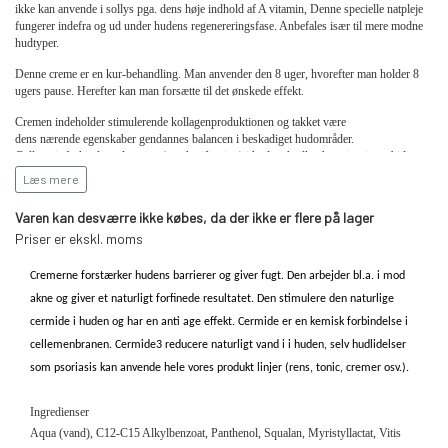
ikke kan anvende i sollys pga. dens høje indhold af A vitamin, Denne specielle natpleje
fungerer indefra og ud under hudens regenereringsfase. Anbefales især til mere modne
hudtyper.
Denne creme er en kur-behandling. Man anvender den 8 uger, hvorefter man holder 8
ugers pause. Herefter kan man forsætte til det ønskede effekt.
Cremen indeholder stimulerende kollagenproduktionen og takket være
dens nærende egenskaber gendannes balancen i beskadiget hudområder.
Collrepair forhindrer glycation (saccharification) i huden, hvilket har vist sig, at bidrage
til udviklingen af for tidlige rynker og hurtigere aldring af huden. A-vitaminet i produktet
Læs mere
har en antioxidant og foryngende virkning.
Varen kan desværre ikke købes, da der ikke er flere på lager
Priser er ekskl. moms
HOVEDAKTIVE INGREDIENTER:
Cremerne forstærker hudens barrierer og giver fugt. Den arbejder bl.a. i mod
Retinol som en kraftig kollagenbooster, der frigiver retinol i blide doser for at
akne og giver et naturligt forfinede resultatet. Den stimulere den naturlige
opbygge huden indefra.
Hyaluronsyre som ideel fugtighedscreme.
cermide i huden og har en anti age effekt. Cermide er en kemisk forbindelse i
Matrixyl som vævsforstærkende, kollagenstimulerende stof, stimulerer
cellemenbranen. Cermide3 reducere naturligt vand i i huden, selv hudlidelser
kollagensyntese I og III.
Collrepair, et syntetisk kompleks, der kan give tonicitet og elasticitet tilbage til
som psoriasis kan anvende hele vores produkt linjer (rens, tonic,
cre
mer osv.).
hudfibrene. Det har vist sig at bekæmpe glycering.
Ingredienser
Velegnet til moden, tynd hud, der ønsker at opleve rene anti-aging effekter.
Aqua (vand), C12-C15 Alkylbenzoat, Panthenol, Squalan, Myristyllactat, Vitis