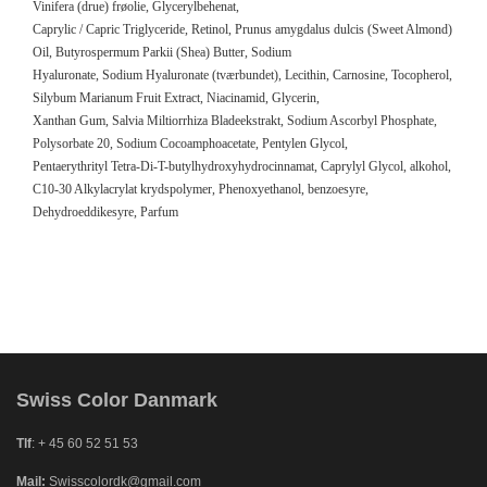
Vinifera (drue) frøolie, Glycerylbehenat,
Caprylic / Capric Triglyceride, Retinol, Prunus amygdalus dulcis (Sweet Almond)
Oil, Butyrospermum Parkii (Shea) Butter, Sodium
Hyaluronate, Sodium Hyaluronate (tværbundet), Lecithin, Carnosine, Tocopherol,
Silybum Marianum Fruit Extract, Niacinamid, Glycerin,
Xanthan Gum, Salvia Miltiorrhiza Bladeekstrakt, Sodium Ascorbyl Phosphate,
Polysorbate 20, Sodium Cocoamphoacetate, Pentylen Glycol,
Pentaerythrityl Tetra-Di-T-butylhydroxyhydrocinnamat, Caprylyl Glycol, alkohol,
C10-30 Alkylacrylat krydspolymer, Phenoxyethanol, benzoesyre,
Dehydroeddikesyre, Parfum
Swiss Color Danmark
Tlf
: + 45 60 52 51 53
Mail:
Swisscolordk@gmail.com