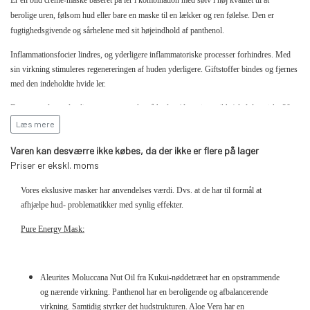
berolige
uren, følsom hud eller bare en maske til
en lækker og ren følelse. Den er
fugtighedsgivende og sårhelene med sit højeindhold af panthenol.
Inflammationsfocier lindres, og yderligere inflammatoriske processer forhindres. Med
sin virkning stimuleres regenereringen af huden yderligere. Giftstoffer bindes og fjernes
med den indeholdte hvide ler.
Den anvendes ved at ligge som en maske på huden (den stivner ikke) lad den virke 20
min. Vask herefter.
Den kan med fordel anvendes som en natcreme i hele ansigtet ved
Læs mere
urenhud, tilstoppet pore og generelt ubehag ved denne hudproblematik.
Varen kan desværre ikke købes, da der ikke er flere på lager
Priser er ekskl. moms
HOVEDAKTIVE INGREDIENTER:
Vores ekslusive masker har anvendelses værdi. Dvs. at de har til formål at
DMS-base som en emulgeringsfri creme-base med hudlignende struktur for at øge
afhjælpe hud- problematikker med synlig effekter.
fugtigheden
Pure Energy Mask:
Hvid ler har en afgiftende, dekongesterende og beroligende virkning.
Panthenol (stærkt doseret) som et sårhelingsfremmende middel.
Mikrosilver som en speciel sølvessens mod inflammatoriske processer i huden,
virker anitbakteriel.
Aleurites Moluccana Nut Oil fra Kukui-nøddetræet har en opstrammende
og nærende virkning. Panthenol har en beroligende og afbalancerende
Velegnet til normal, uren og acne udsat hud.
virkning. Samtidig styrker det hudstrukturen. Aloe Vera har en