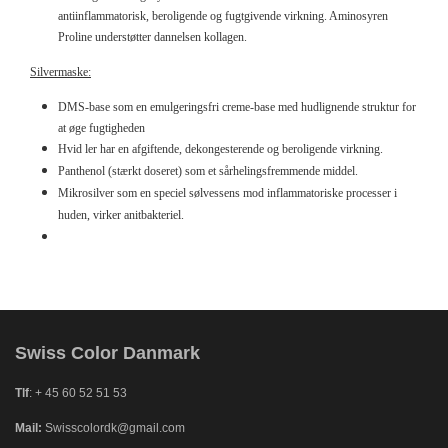
antiinflammatorisk, beroligende og fugtgivende virkning. Aminosyren
Ingredienser
Proline understøtter dannelsen
kollagen.
Aqua(Vand), Kaolin, Glycerin, hydrogeneret lecithin, C12-15 Alkylbenzoat, Panthenol,
Butyrospermum Parkii (Shea)
Smør, Caprylic / Capric Triglycerid, Pentylene Glycol,
Silvermaske:
Ceramid 3, Simmondsia Chinensis (Jojoba) olie, Squalane, Aleurites
Moluccana Nut
DMS-base som en emulgeringsfri creme-base med hudlignende struktur for
Oil, Oryza Sativa Bran Oil, Butylene Glycol, Silver (CI 77820), Glyceryl Polyacrylate,
at øge fugtigheden
Acrylates / C10-30 Alkyl
Acrylat Crosspolymer, Phenoxyethanol, Benzoesyre,
Hvid ler har en afgiftende, dekongesterende og beroligende virkning.
Dehydroeddikesyre, Parfum
Panthenol (stærkt doseret) som et sårhelingsfremmende middel.
Mikrosilver som en speciel sølvessens mod inflammatoriske processer i
huden, virker anitbakteriel.
Swiss Color Danmark
Tlf
: + 45 60 52 51 53
Mail:
Swisscolordk@gmail.com