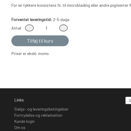
For en tykkere konsistens fx. til microblading eller andre pigmente
Forventet leveringstid:
2-5 dage
Antal
Tilføj til kurv
Priser er ekskl. moms
Links
Salgs- og leveringsbetingelser
Fortrydelse og reklamation
Kunde login
Om os