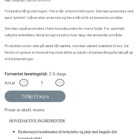
Forbedre hårgroteringen. Flere hår vil kommetil syne. Den kan anvendes ved
bare “pletter” i håret eller et ønske og flere hårstrå i et bestemt område.
Den kan også anvendes i hele hovedbunden for mere fylde. For optimalt
udbytte anbefales det at bruge essens hver dag i det ønskede område.
Produktet virker ikke på døde hårsække, menkan vække svækket til livs. De
fleste vil opleve en forandring med dette produkt i et behandlingsforløb på op
til 6 behandlinger.
Forventet leveringstid:
2-5 dage
Antal
Tilføj til kurv
Priser er ekskl. moms
HOVEDAKTIVE INGREDIENTER:
Hyaluronsyre-kombination til beskyttelse og pleje med langtids dyb
fugtighedseffekt,