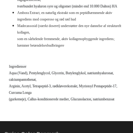
tværbundet hyaluron
syre og oligomer (mindre end 10.000 Dalton) HA
Ambora Extract, en naturlig ekstrakt som en peptidhæmmende aktiv
ingrediens mod couperose og rød rød hud
Madecassosid (stærkt doseret) understøtter den nye dannelse af strukturelt
kollagen,
som en sårhelende fremmende, aktiv kollagenopbyggende ingrediens;
hæmmer betændelsesbudbringere
I
ngredienser
Aqua (Vand), Pentylenglycol, Glycerin, Butylenglykol, natriumhyaluronat,
calciumpantothenat,
Arginin, Acetyl,
Tetrapeptid-3, rødkløverekstrakt, Myristoyl Pentapeptide-17,
Curcuma Longa
(gurkemeje), Callus-konditionerede medier,
Glucunolacton, natriumbenzoat