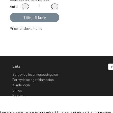
Antal
Tilføj til kurv
Priser er ekskl. moms
Links
Salgs- og leveringsbetingelser
Fortrydelse og reklamation
Kunde login
Om os
Kontakt
Nyhedsbrev
Sociale Medier
 at personalisere din brugeroplevelse, til markedsføring og til at undersø