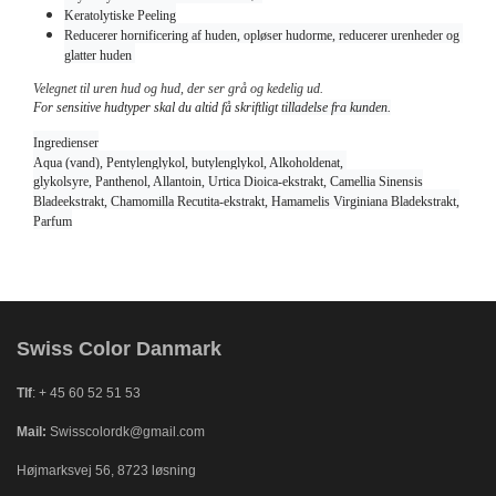
Keratolytiske
Peeling
Reducerer hornificering af huden, opløser hudorme, reducerer urenheder og
glatter huden
Velegnet til uren hud og hud, der ser grå og kedelig ud.
For sensitive hudtyper skal du altid få skriftligt
tilladelse fra kunden.
Ingredienser
Aqua (vand), Pentylenglykol, butylenglykol, Alkoholdenat,
glykolsyre, Panthenol, Allantoin, Urtica Dioica-ekstrakt,
Camellia Sinensis
Bladeekstrakt, Chamomilla Recutita-ekstrakt,
Hamamelis Virginiana Bladekstrakt,
Parfum
Swiss Color Danmark
Tlf
: + 45 60 52 51 53
Mail:
Swisscolordk@gmail.com
Højmarksvej 56, 8723 løsning