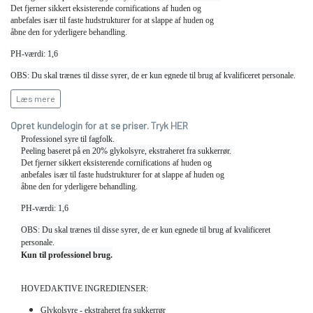
Det fjerner sikkert eksisterende
cornifications af huden og
anbefales især til faste hudstrukturer for at slappe af huden og
åbne den for
yderligere behandling.
PH-værdi: 1,6
OBS: Du skal trænes til disse syrer, de er kun egnede til brug af kvalificeret personale.
Kun til professionel brug.
Læs mere
Opret kundelogin for at se priser. Tryk HER
Professionel syre til fagfolk.
Peeling baseret på en 20% glykolsyre, ekstraheret fra sukkerrør.
Det fjerner sikkert eksisterende
cornifications af huden og
anbefales især til faste hudstrukturer for at slappe af huden og
åbne den for
yderligere behandling.
PH-værdi: 1,6
OBS: Du skal trænes til disse syrer, de er kun egnede til brug af kvalificeret
personale.
Kun til professionel brug.
HOVEDAKTIVE INGREDIENSER:
Glykolsyre - ekstraheret fra sukkerrør