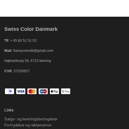
Swiss Color Danmark
Tlf
: + 45 60 52 51 53
Mail:
Swisscolordk@gmail.com
Højmarksvej 56, 8723 løsning
CVR
: 37335657
Links
Salgs- og leveringsbetingelser
Fortrydelse og reklamation