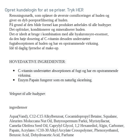
Opret kundelogin for at se priser. Tryk HER
Rensningsmælk, som opløser de øverste cornificeringer af huden og
giver en dyb
porepræfilisering af huden.
På grund af dets blide formel kan produktet anbefales til alle hudtyper.
Det opfrisker, konditionerer og mineraliserer huden.
Det er ideelt at bruge i kombination med alle hyaluronsyre-essenser,
da den høje dosering af C-vitamin desuden understøtter
fugtabsorptionen af
huden og har en opstrammende virkning.
Idé til daglig fjernelse af make-up.
HOVEDAKTIVE INGREDIENTER: 
C-vitamin understøtter absorptionen af 
fugt og har en opstrammende
virkning.
Enzym Papain fungerer som en naturlig skrælning.
Velegnet til alle hudtyper.
ingredienser
Aqua(Vand), C12-C15 Alkylbenzoat, Cocamidopropyl Betaine, Squalane,
Aleurites Moluccana Nut Oil,
Butyrospermum Parkii, Myristyllactat,
Camelia Oleifera Seed Oil, Caprylyl Glycol, 1,2 Hexanediol, Algin, Carbomer,
Papain, Acrylates / C10-30 Alkyl Arcylate Crosspolymer, Phenoxyethanol,
Benzoic Acid, Dehydroacetic Acid, Parfume