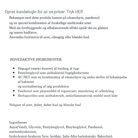
Opret kundelogin for at se priser. Tryk HER
Bekæmpet med dette produkt baseret på oleanolsyre, panthenol
og en speciel
kombination af forskellige medicinske urter.
Med sin forebyggende og afbalancerende effekt opnår det en glattere
og renere hudfarve.
Anvendes fortrinsvis til uren, olieagtig eller blandet hud.
HOVEDAKTIVE INGREDIENTER:
Hispagel (stærkt doseret) til binding af fugt
Pentylenglycol som antibakteriel fugtighedscreme
AC NET som en kombination af oleanolsyre og andre stoffer til bekæmpelse
af bakterier
og normalisering af talg
produktion
Panthenol som plejemiddel til regenerativ stimulering af celledeling
Herbapurifins som antibakterielt, antiinflammatorisk middel mod kløe
Velegnet til uren, fedtet, fedtet hud og blandet hud.
Ingredienser
Aqua(Vand), Glycerin, Pentylenglycol, Butylenglykol, Panthenol,
natriumhyaluronat,
hydrolyseret hyaluron
Syre, lecithin, Salix Alba barkekstrakt, Bakuchiol,