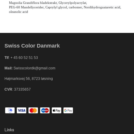
Magnolia Grandiflora bladekstrakt, Glycerylpolyacrylat,
PEG-60
Mandellycerider, Caprylyl glycol, carbomer, Nordihydroguaiaretic acid,
oleanolic acid
Swiss Color Danmark
Tlf
: + 45 60 52 51 53
Mail:
Swisscolordk@gmail.com
Højmarksvej 56, 8723 løsning
CVR
: 37335657
Links