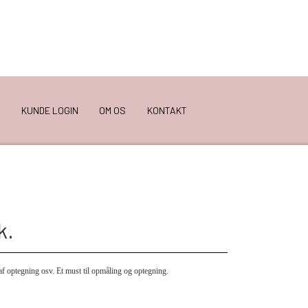
KUNDE LOGIN
OM OS
KONTAKT
k.
 af optegning osv.
Et must til opmåling og optegning.