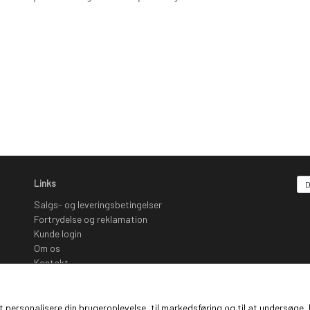
Links
Salgs- og leveringsbetingelser
Fortrydelse og reklamation
Kunde login
Om os
Kontakt
Nyhedsbrev
Sociale Medier
 at personalisere din brugeroplevelse, til markedsføring og til at undersø