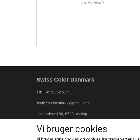
Intet billede
Swiss Color Danmark
Tlf
: + 45 60 52 51 53
Mail:
Swisscolordk@gmail.com
Højmarksvej 56, 8723 løsning
Vi bruger cookies
CVR
: 37335657
Vi bruger egne cookies og cookies fra tredjeparter til