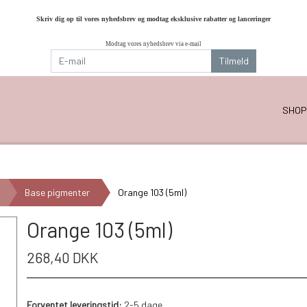
Skriv dig op til vores nyhedsbrev og modtag eksklusive rabatter og lanceringer
Modtag vores nyhedsbrev via e-mail
Tilmeld
SHOP
Base pigmenter
Orange 103 (5ml)
Orange 103 (5ml)
268,40 DKK
Forventet leveringstid:
2-5 dage