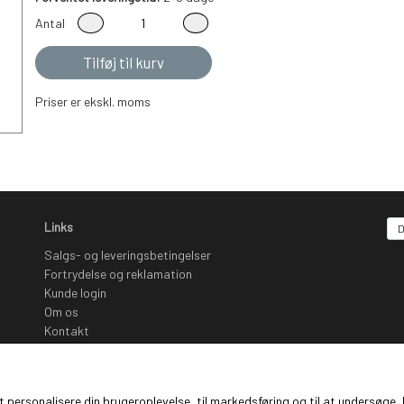
Antal
Tilføj til kurv
Priser er ekskl. moms
Links
Salgs- og leveringsbetingelser
Fortrydelse og reklamation
Kunde login
Om os
Kontakt
Nyhedsbrev
Sociale Medier
 at personalisere din brugeroplevelse, til markedsføring og til at undersø