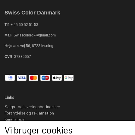
Swiss Color Danmark
Tlf
: + 45 60 52 51 53
Mail:
Swisscolordk@gmail.com
Højmarksvej 56, 8723 løsning
CVR
: 37335657
Links
Salgs- og leveringsbetingelser
Fortrydelse og reklamation
Kunde login
Om os
Vi bruger cookies
Kontakt