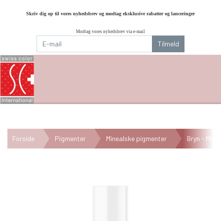
Skriv dig op til vores nyhedsbrev og modtag eksklusive rabatter og lanceringer
Modtag vores nyhedsbrev via e-mail
Tilmeld
Forside
Pigmenter
Minealske pigmenter
Bryn - Mine