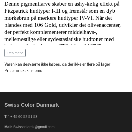
Denne pigmentfarve skaber en ashy-kølig effekt på
Fitzpatrick hudtyper I-III og fremstår som en dyb
mørkebrun på mørkere hudtyper IV-VI. Når det
blandes med 106 Gold, udvikler det olivenaccenter,
der perfekt komplementerer middelhavs-,
mellemøstlige eller sydøstasiatiske hudtoner med
højere melaninniveauer. Tilføjelse af 107 Terra
resulterer i stedet i en harmonisk mørkebrun nuance.
Læs mere
Varen kan desværre ikke købes, da der ikke er flere på lager
Ideel til subtil forbedring af vippekanten hos modne
Priser er ekskl. moms
kunder eller dem med sparsomme vipper. Til medium
ashy eyeliners kan 716 Midnight Brown også
kombineres med 301 Ultrablack for at opnå bløde
gradueringer.
Swiss Color Danmark
Tlf
: + 45 60 52 51 53
Mail:
Swisscolordk@gmail.com