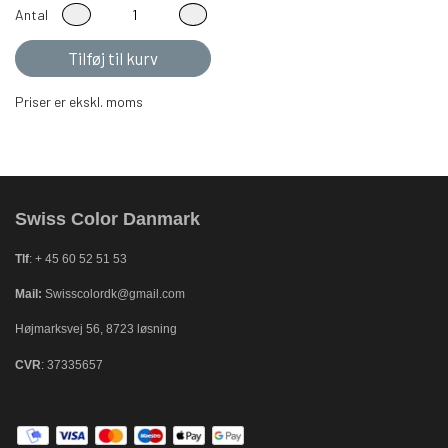
Antal
Tilføj til kurv
Priser er ekskl. moms
Swiss Color Danmark
Tlf
: + 45 60 52 51 53
Mail:
Swisscolordk@gmail.com
Højmarksvej 56, 8723 løsning
CVR
: 37335657