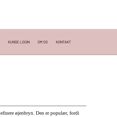
KUNDE LOGIN
OM OS
KONTAKT
definere øjenbryn. Den er populær, fordi